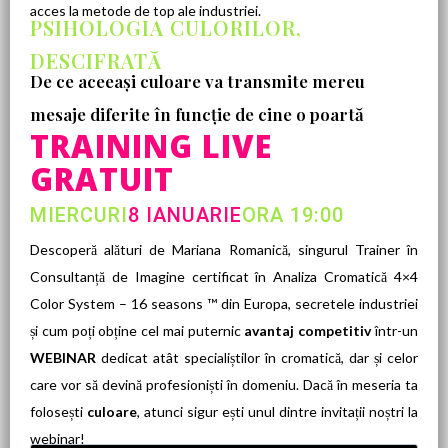
acces la metode de top ale industriei.
PSIHOLOGIA CULORILOR,
DESCIFRATĂ
De ce aceeași culoare va transmite mereu
mesaje diferite în funcție de cine o poartă
TRAINING LIVE
GRATUIT
MIERCURI
8 IANUARIE
ORA 19:00
Descoperă alături de Mariana Romanică, singurul Trainer în
Consultanță de Imagine certificat în Analiza Cromatică 4×4
Color System – 16 seasons ™ din Europa, secretele industriei
și cum poți obține cel mai puternic
avantaj competitiv
într-un
WEBINAR
dedicat atât specialiștilor în cromatică, dar și celor
care vor să devină profesioniști în domeniu. Dacă în meseria ta
folosești
culoare
, atunci sigur ești unul dintre invitații noștri la
webinar!